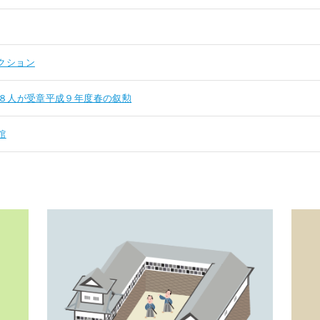
クション
８人が受章平成９年度春の叙勲
館