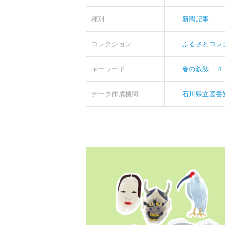
種別
新聞記事
コレクション
ふるさとコレ
キーワード
春の叙勲
４
データ作成機関
石川県立図書