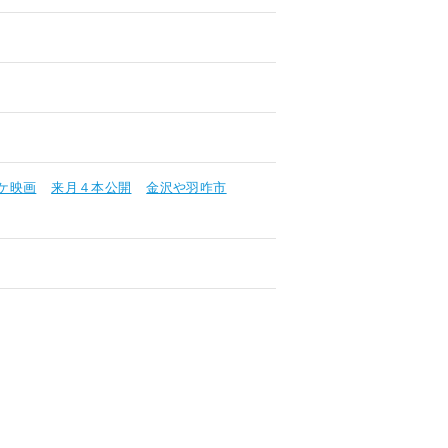
ケ映画
来月４本公開
金沢や羽咋市