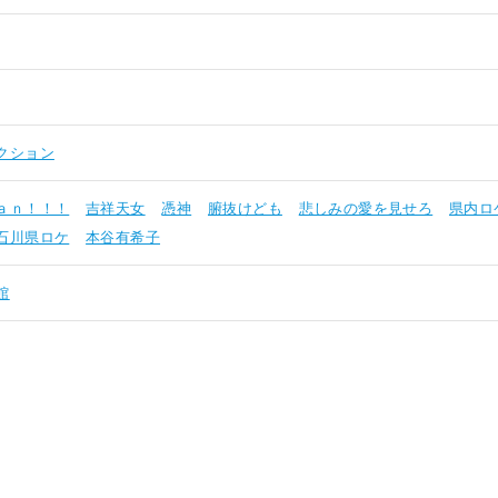
クション
ａｎ！！！
吉祥天女
憑神
腑抜けども
悲しみの愛を見せろ
県内ロ
石川県ロケ
本谷有希子
館