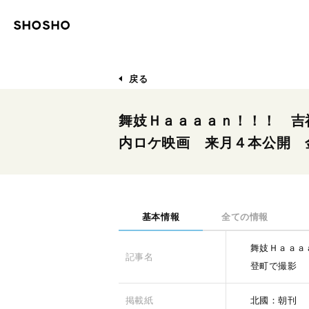
戻る
舞妓Ｈａａａａｎ！！！ 吉
内ロケ映画 来月４本公開 
基本情報
全ての情報
舞妓Ｈａａａ
記事名
登町で撮影
掲載紙
北國：朝刊