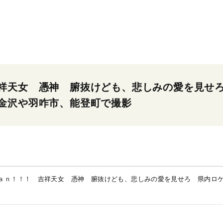
祥天女 憑神 腑抜けども、悲しみの愛を見せ
金沢や羽咋市、能登町で撮影
ａｎ！！！ 吉祥天女 憑神 腑抜けども、悲しみの愛を見せろ 県内ロ