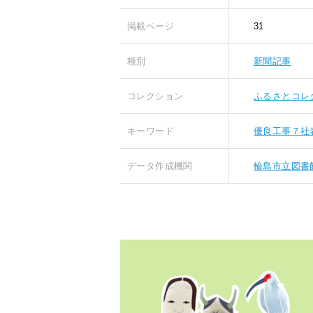
掲載ページ
31
種別
新聞記事
コレクション
ふるさとコレ
キーワード
優良工事７社
データ作成機関
輪島市立図書