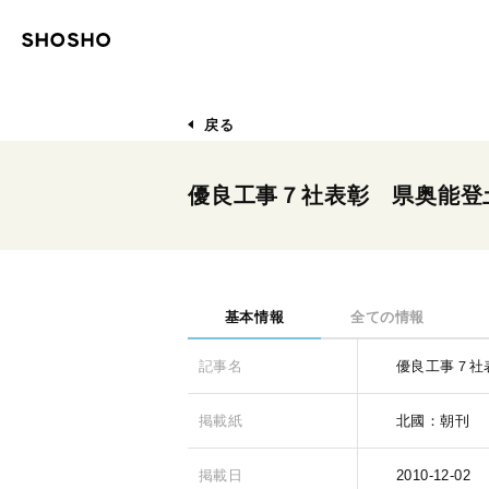
戻る
優良工事７社表彰 県奥能登
基本情報
全ての情報
記事名
優良工事７社
掲載紙
北國：朝刊
掲載日
2010-12-02