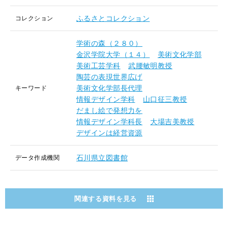
ふるさとコレクション
コレクション
学術の森（２８０）
金沢学院大学（１４）
美術文化学部
美術工芸学科
武腰敏明教授
陶芸の表現世界広げ
美術文化学部長代理
キーワード
情報デザイン学科
山口征三教授
だまし絵で発想力を
情報デザイン学科長
大場吉美教授
デザインは経営資源
石川県立図書館
データ作成機関
関連する資料を見る