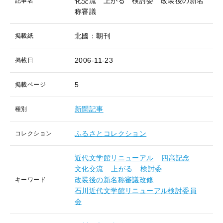
化交流 上がる 検討委 改装後の新名
記事名
称審議
北國：朝刊
掲載紙
2006-11-23
掲載日
5
掲載ページ
新聞記事
種別
ふるさとコレクション
コレクション
近代文学館リニューアル
四高記念
文化交流
上がる
検討委
改装後の新名称審議改修
キーワード
石川近代文学館リニューアル検討委員
会