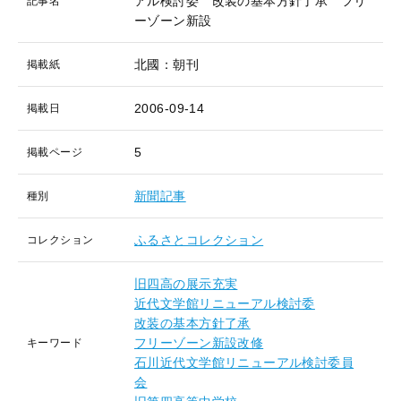
アル検討委 改装の基本方針了承 フリ
記事名
ーゾーン新設
北國：朝刊
掲載紙
2006-09-14
掲載日
5
掲載ページ
新聞記事
種別
ふるさとコレクション
コレクション
旧四高の展示充実
近代文学館リニューアル検討委
改装の基本方針了承
フリーゾーン新設改修
キーワード
石川近代文学館リニューアル検討委員
会