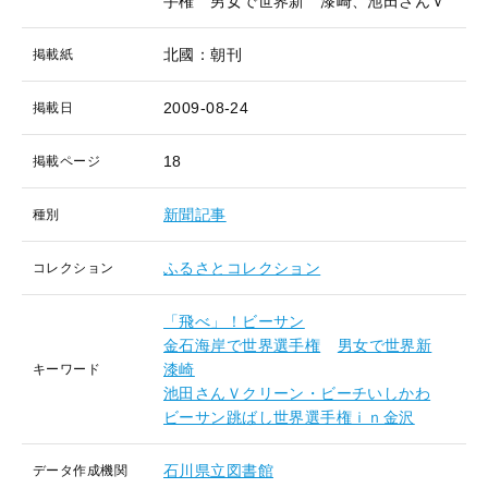
手権 男女で世界新 漆崎、池田さんＶ
北國：朝刊
掲載紙
2009-08-24
掲載日
18
掲載ページ
新聞記事
種別
ふるさとコレクション
コレクション
「飛べ」！ビーサン
金石海岸で世界選手権
男女で世界新
漆崎
キーワード
池田さんＶクリーン・ビーチいしかわ
ビーサン跳ばし世界選手権ｉｎ金沢
石川県立図書館
データ作成機関