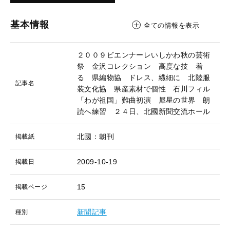
基本情報
全ての情報を表示
２００９ビエンナーレいしかわ秋の芸術
祭 金沢コレクション 高度な技 着
る 県編物協 ドレス、繊細に 北陸服
記事名
装文化協 県産素材で個性 石川フィル
「わが祖国」難曲初演 犀星の世界 朗
読へ練習 ２４日、北國新聞交流ホール
北國：朝刊
掲載紙
2009-10-19
掲載日
15
掲載ページ
新聞記事
種別