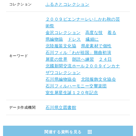
ふるさとコレクション
コレクション
２００９ビエンナーレいしかわ秋の芸
術祭
金沢コレクション
高度な技
着る
県編物協
ドレス
繊細に
北陸服装文化協
県産素材で個性
石川フィル「わが祖国」難曲初演
キーワード
犀星の世界
朗読へ練習
２４日
北國新聞交流ホール２００９インカナ
ザワコレクション
石川県編物協会
北陸服飾文化協会
石川フィルハーモニー交響楽団
室生犀星生誕１２０年記念
石川県立図書館
データ作成機関
関連する資料を見る