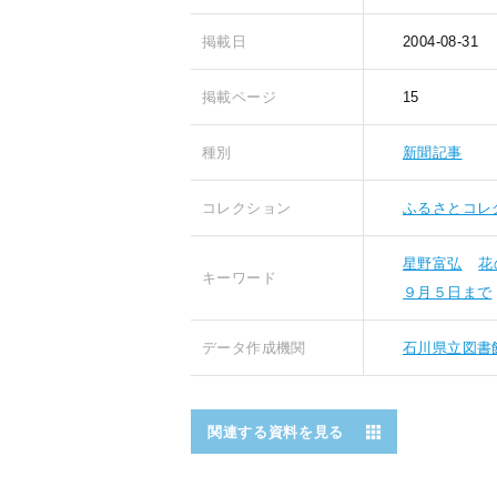
掲載日
2004-08-31
掲載ページ
15
種別
新聞記事
コレクション
ふるさとコレ
星野富弘
花
キーワード
９月５日まで
データ作成機関
石川県立図書
関連する資料を見る