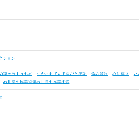
クション
の詩画展ｉｎ七尾
生かされている喜びと感謝
命の賛歌
心に輝き
水
石川県七尾美術館石川県七尾美術館
館