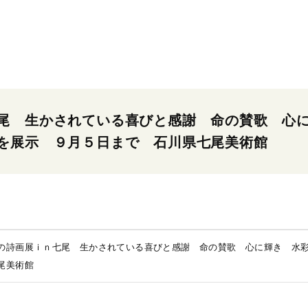
尾 生かされている喜びと感謝 命の賛歌 心
を展示 ９月５日まで 石川県七尾美術館
の詩画展ｉｎ七尾 生かされている喜びと感謝 命の賛歌 心に輝き 水
尾美術館