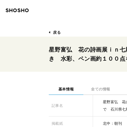
戻る
星野富弘 花の詩画展ｉｎ七
き 水彩、ペン画約１００点
基本情報
全ての情報
星野富弘 花
記事名
で 石川県七
掲載紙
北中：朝刊