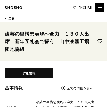
ENGLISH
戻る
漆芸の里構想実現へ全力 １３０人出
席 新年互礼会で誓う 山中漆器工場
団地協組
詳細情報
基本情報
全ての情報を表示
漆芸の里構想実現へ全力 １３０人出