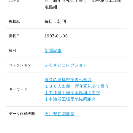
席 新年互礼会で誓う 山中漆器工場団
記事名
地協組
毎日：朝刊
掲載紙
1997-01-06
掲載日
新聞記事
種別
ふるさとコレクション
コレクション
漆芸の里構想実現へ全力
１３０人出席
新年互礼会で誓う
キーワード
山中漆器工場団地協組山中塗
山中漆器工場団地協同組合
石川県立図書館
データ作成機関