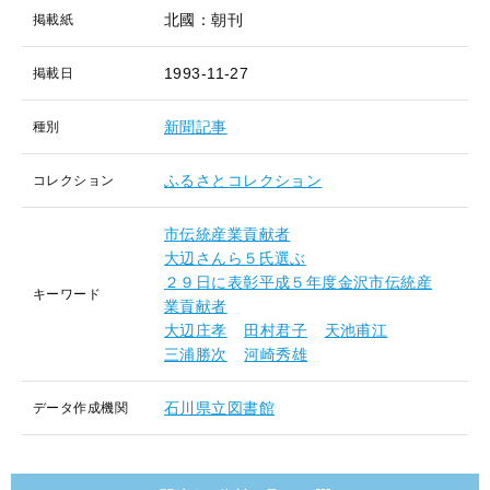
北國：朝刊
掲載紙
1993-11-27
掲載日
新聞記事
種別
ふるさとコレクション
コレクション
市伝統産業貢献者
大辺さんら５氏選ぶ
２９日に表彰平成５年度金沢市伝統産
キーワード
業貢献者
大辺庄孝
田村君子
天池甫江
三浦勝次
河崎秀雄
石川県立図書館
データ作成機関