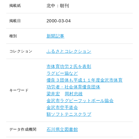
北中：朝刊
掲載紙
2000-03-04
掲載日
新聞記事
種別
ふるさとコレクション
コレクション
市体育功労２氏を表彰
ラグビー協など
優良３団体も平成１１年度金沢市体育
功労者・社会体育優良団体
キーワード
梁井宏
岡村忠雄
金沢市ラグビーフットボール協会
金沢市空手道会
額ソフトテニスクラブ
石川県立図書館
データ作成機関