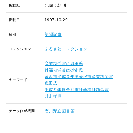
北國：朝刊
掲載紙
1997-10-29
掲載日
新聞記事
種別
ふるさとコレクション
コレクション
産業功労賞に織田氏
社福功労賞は砂走氏
金沢市平成９年度金沢市産業功労賞
キーワード
織田広
平成９年度金沢市社会福祉功労賞
砂走孝順
石川県立図書館
データ作成機関