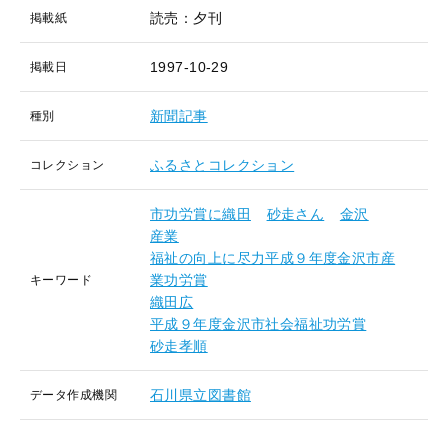
読売：夕刊
掲載紙
1997-10-29
掲載日
新聞記事
種別
ふるさとコレクション
コレクション
市功労賞に織田
砂走さん
金沢
産業
福祉の向上に尽力平成９年度金沢市産
業功労賞
キーワード
織田広
平成９年度金沢市社会福祉功労賞
砂走孝順
石川県立図書館
データ作成機関