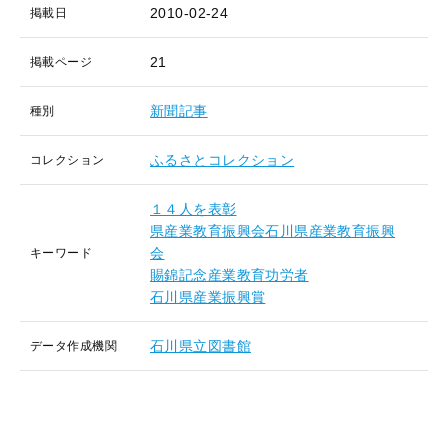
2010-02-24
掲載日
21
掲載ページ
新聞記事
種別
ふるさとコレクション
コレクション
１４人を表彰
県産業教育振興会石川県産業教育振興
会
キーワード
賜錦記念産業教育功労者
石川県産業振興賞
石川県立図書館
データ作成機関