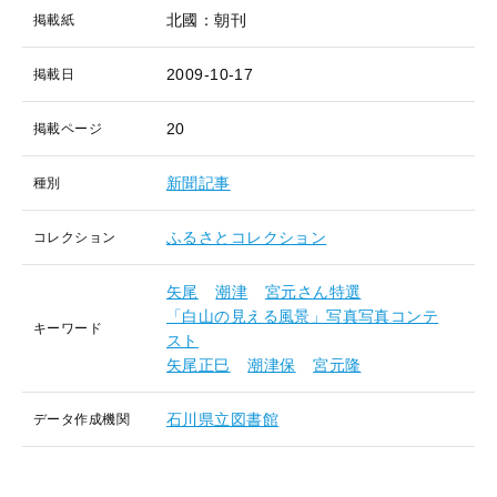
北國：朝刊
掲載紙
2009-10-17
掲載日
20
掲載ページ
新聞記事
種別
ふるさとコレクション
コレクション
矢尾
潮津
宮元さん特選
「白山の見える風景」写真写真コンテ
キーワード
スト
矢尾正巳
潮津保
宮元隆
石川県立図書館
データ作成機関