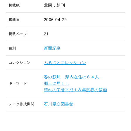
北國：朝刊
掲載紙
2006-04-29
掲載日
21
掲載ページ
新聞記事
種別
ふるさとコレクション
コレクション
春の叙勲
県内在住の６４人
郷土に尽くし
キーワード
晴れの栄誉平成１８年度春の叙勲
石川県立図書館
データ作成機関