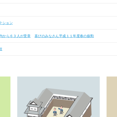
クション
内から６３人が受章
喜びのみなさん平成１１年度春の叙勲
館