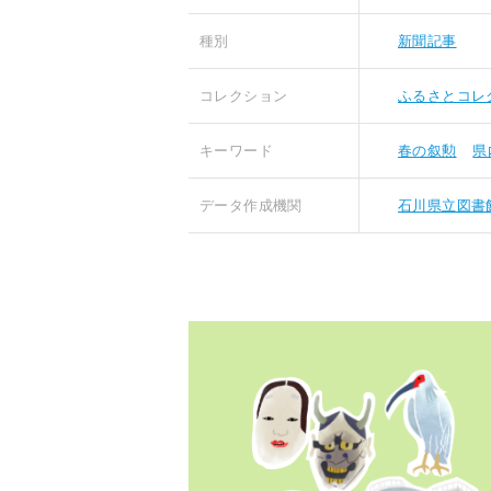
種別
新聞記事
コレクション
ふるさとコレ
キーワード
春の叙勲
県
データ作成機関
石川県立図書