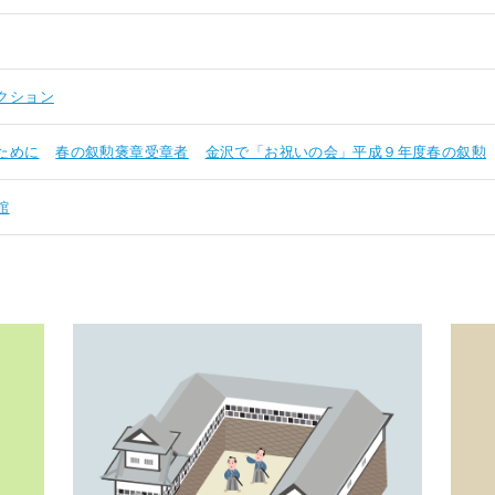
クション
ために
春の叙勲褒章受章者
金沢で「お祝いの会」平成９年度春の叙勲
館