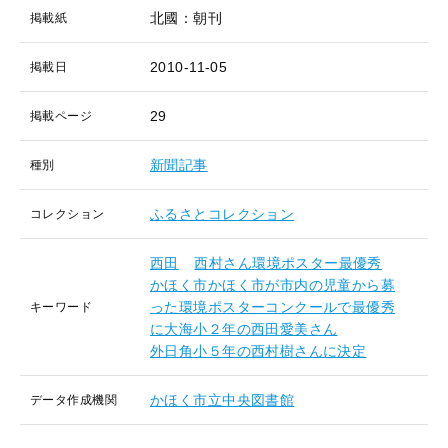
北國：朝刊
掲載紙
2010-11-05
掲載日
29
掲載ページ
新聞記事
種別
ふるさとコレクション
コレクション
西田
西村さん環境ポスター最優秀
かほく市かほく市が市内の児童から募
った環境ポスターコンクールで最優秀
キーワード
に大海小２年の西田愛美さん
外日角小５年の西村樹さんに決定
かほく市立中央図書館
データ作成機関