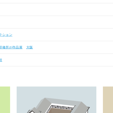
クション
研修所が作品展
大阪
館