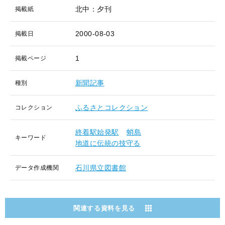
北中：夕刊
掲載紙
2000-08-03
掲載日
1
掲載ページ
新聞記事
種別
ふるさとコレクション
コレクション
終着駅始発駅
蛸島
キーワード
地道に伝統の技守る
石川県立図書館
データ作成機関
関連する資料を見る