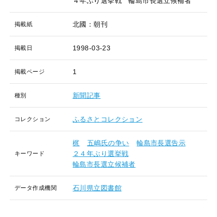
４年ぶり選挙戦 輪島市長選立候補者
北國：朝刊
掲載紙
1998-03-23
掲載日
1
掲載ページ
新聞記事
種別
ふるさとコレクション
コレクション
梶
五嶋氏の争い
輪島市長選告示
２４年ぶり選挙戦
キーワード
輪島市長選立候補者
石川県立図書館
データ作成機関