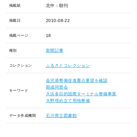
北中：朝刊
掲載紙
2010-08-22
掲載日
18
掲載ページ
新聞記事
種別
ふるさとコレクション
コレクション
金沢港整備促進重点要望を確認
期成同盟会
キーワード
大浜多目的国際ターミナル整備事業
大野埋め立て用地整備
石川県立図書館
データ作成機関