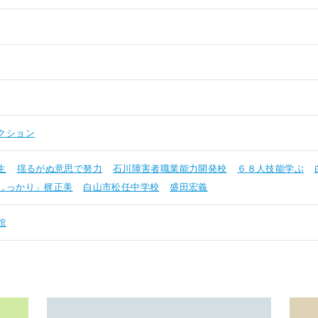
クション
生
揺るがぬ意思で努力
石川障害者職業能力開発校
６８人技能学ぶ
しっかり」梶正美
白山市松任中学校
盛田宏義
館