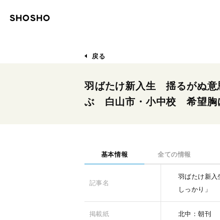
戻る
羽ばたけ新入生 揺るがぬ意
ぶ 白山市・小中校 希望胸
基本情報
全ての情報
羽ばたけ新入
記事名
しっかり」
掲載紙
北中：朝刊