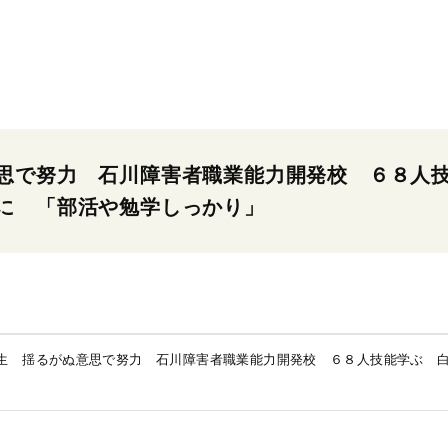
思で努力 石川障害者職業能力開発校 ６８人
に 「部活や勉学しっかり」
生 揺るがぬ意思で努力 石川障害者職業能力開発校 ６８人技能学ぶ 