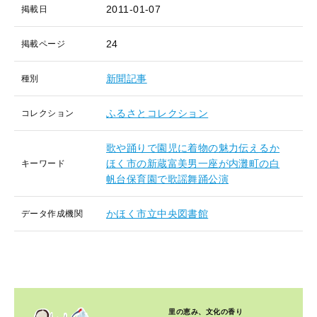
2011-01-07
掲載日
24
掲載ページ
新聞記事
種別
ふるさとコレクション
コレクション
歌や踊りで園児に着物の魅力伝えるか
ほく市の新蔵富美男一座が内灘町の白
キーワード
帆台保育園で歌謡舞踊公演
かほく市立中央図書館
データ作成機関
里の恵み、文化の香り