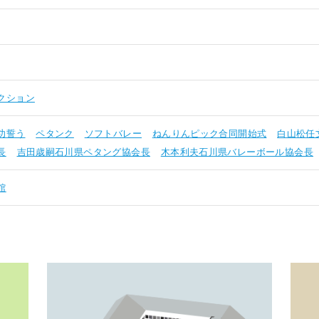
クション
功誓う
ペタンク
ソフトバレー
ねんりんピック合同開始式
白山松任
長
吉田歳嗣石川県ペタング協会長
木本利夫石川県バレーボール協会長
館