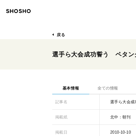
戻る
選手ら大会成功誓う ペタン
基本情報
全ての情報
記事名
選手ら大会成
掲載紙
北中：朝刊
掲載日
2010-10-10