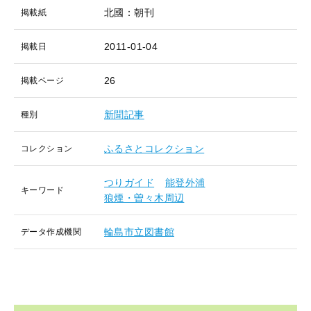
北國：朝刊
掲載紙
2011-01-04
掲載日
26
掲載ページ
新聞記事
種別
ふるさとコレクション
コレクション
つりガイド
能登外浦
キーワード
狼煙・曽々木周辺
輪島市立図書館
データ作成機関