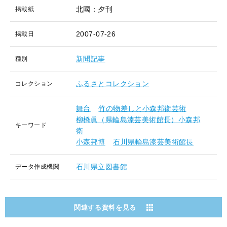
北國：夕刊
掲載紙
2007-07-26
掲載日
新聞記事
種別
ふるさとコレクション
コレクション
舞台
竹の物差しと小森邦衞芸術
柳橋眞（県輪島漆芸美術館長）小森邦
キーワード
衛
小森邦博
石川県輪島漆芸美術館長
石川県立図書館
データ作成機関
関連する資料を見る