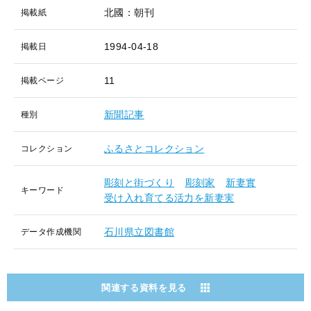
北國：朝刊
掲載紙
1994-04-18
掲載日
11
掲載ページ
新聞記事
種別
ふるさとコレクション
コレクション
彫刻と街づくり
彫刻家
新妻實
キーワード
受け入れ育てる活力を新妻実
石川県立図書館
データ作成機関
関連する資料を見る