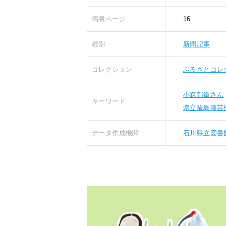
掲載ページ
16
種別
新聞記事
コレクション
ふるさとコレ
小森邦衞さん
キーワード
県立輪島漆芸
データ作成機関
石川県立図書