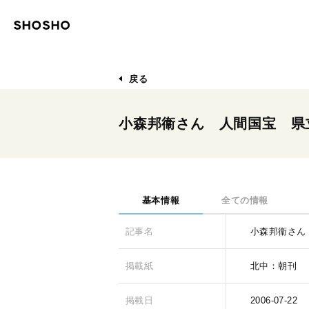
戻る
小森邦衞さん 人間国宝 県
基本情報
全ての情報
記事名
小森邦衞さん
掲載紙
北中：朝刊
掲載日
2006-07-22