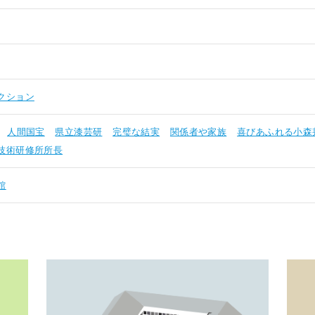
クション
人間国宝
県立漆芸研
完璧な結実
関係者や家族
喜びあふれる小森
技術研修所所長
館