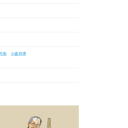
邦衛
小森邦博