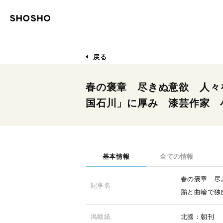
戻る
春の褒章 尽きぬ意欲 人々
国石川」に厚み 漆芸作家 
基本情報
全ての情報
春の褒章 尽
記事名
胎と曲輪で独
掲載紙
北國：朝刊