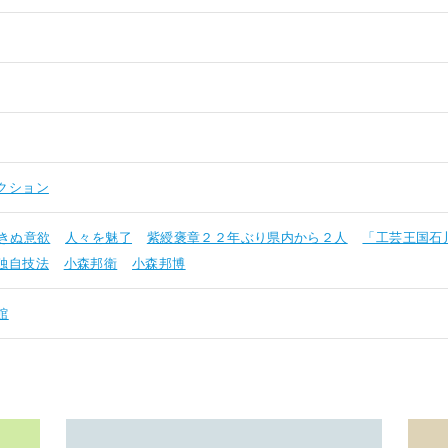
クション
きぬ意欲
人々を魅了
紫綬褒章２２年ぶり県内から２人
「工芸王国石
独自技法
小森邦衛
小森邦博
館