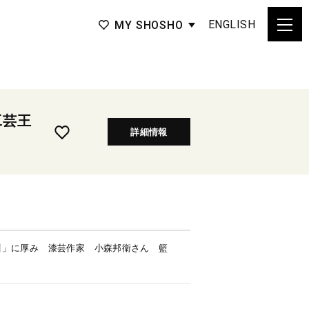
ENGLISH
MY SHOSHO
工芸王
詳細情報
川」に厚み 漆芸作家 小森邦衞さん 籃