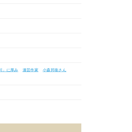
川」に厚み
漆芸作家
小森邦衞さん