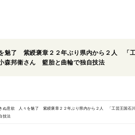
を魅了 紫綬褒章２２年ぶり県内から２人 「
小森邦衞さん 籃胎と曲輪で独自技法
きぬ意欲 人々を魅了 紫綬褒章２２年ぶり県内から２人 「工芸王国石
自技法