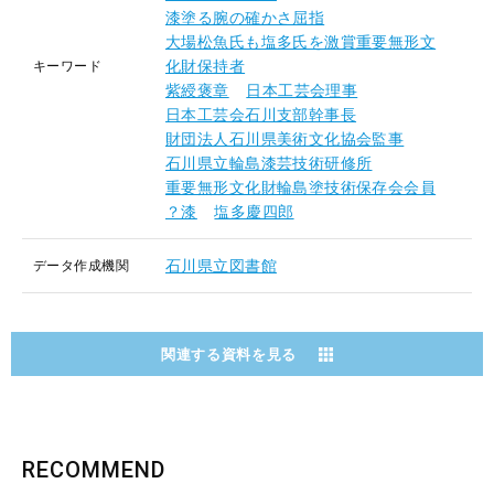
漆塗る腕の確かさ屈指
大場松魚氏も塩多氏を激賞重要無形文
化財保持者
キーワード
紫綬褒章
日本工芸会理事
日本工芸会石川支部幹事長
財団法人石川県美術文化協会監事
石川県立輪島漆芸技術研修所
重要無形文化財輪島塗技術保存会会員
？漆
塩多慶四郎
石川県立図書館
データ作成機関
関連する資料を見る
RECOMMEND