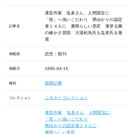
漆芸作家 塩多さん、人間国宝に
「技」へ強いこだわり 県ゆかりの認定
者１４人に 素晴らしい意匠 漆塗る腕
記事名
の確かさ屈指 大場松魚氏も塩多氏を激
賞
読売：朝刊
掲載紙
1995-04-15
掲載日
新聞記事
種別
ふるさとコレクション
コレクション
漆芸作家
塩多さん
人間国宝に
「技」へ強いこだわり
県ゆかりの認定者１４人に
素晴らしい意匠