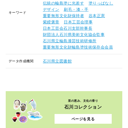
伝統の輪島塗に光差す
塗りっぱなし
デザイン
刷毛・漆・手
キーワード
重要無形文化財保持者
谷本正憲
紫綬褒章
日本工芸会理事
日本工芸会石川支部幹事長
財団法人石川県美術文化協会監事
石川県立輪島漆芸技術研修所
重要無形文化財輪島塗技術保存会会員
石川県立図書館
データ作成機関
里の恵み、文化の香り
石川コレクション
ページを見る