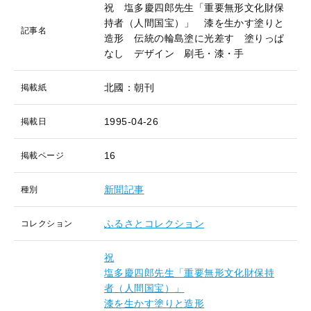
祝 塩多慶四郎先生「重要無形文化財保
持者（人間国宝）」 漆を生かす塗りと
記事名
造形 伝統の輪島塗に光差す 塗りっぱ
なし デザイン 刷毛・漆・手
北國：朝刊
掲載紙
1995-04-26
掲載日
16
掲載ページ
新聞記事
種別
ふるさとコレクション
コレクション
祝
塩多慶四郎先生「重要無形文化財保持
者（人間国宝）」
漆を生かす塗りと造形