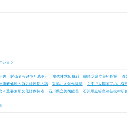
クション
死去
関係者ら追悼と感謝と
現代性求め挑戦
嶋崎丞県立美術館長
漆
技術研修所の前史雄所長の話
妥協なき創作姿勢
？漆で人間国宝の小森
次々重要無形文化財保持者
石川県立美術館長
石川県立輪島漆芸技術研
館