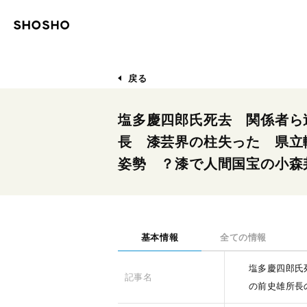
戻る
塩多慶四郎氏死去 関係者ら
長 漆芸界の柱失った 県立
姿勢 ？漆で人間国宝の小森
基本情報
全ての情報
塩多慶四郎氏
記事名
の前史雄所長