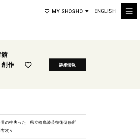
ENGLISH
MY SHOSHO
術館
き創作
詳細情報
芸界の柱失った 県立輪島漆芸技術研修所
問客次々