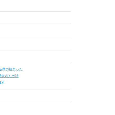
芸界の柱失った
邦衞さんの話
修所