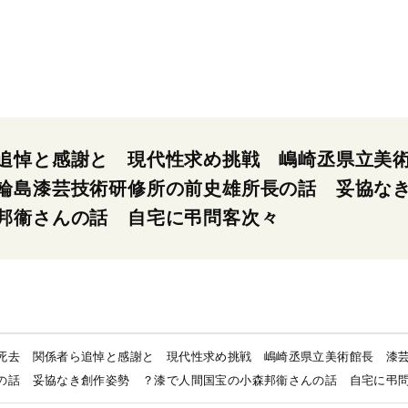
追悼と感謝と 現代性求め挑戦 嶋崎丞県立美
輪島漆芸技術研修所の前史雄所長の話 妥協な
邦衞さんの話 自宅に弔問客次々
死去 関係者ら追悼と感謝と 現代性求め挑戦 嶋崎丞県立美術館長 漆
の話 妥協なき創作姿勢 ？漆で人間国宝の小森邦衞さんの話 自宅に弔