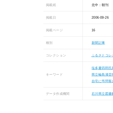
掲載紙
北中：朝刊
掲載日
2006-09-26
掲載ページ
16
種別
新聞記事
コレクション
ふるさとコレ
塩多慶四郎氏
キーワード
県立輪島漆芸
自宅に弔問客
データ作成機関
石川県立図書