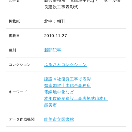
総合事務所 電線地中化など 本年度優
記事名
良建設工事表彰式
北中：朝刊
掲載紙
2010-11-27
掲載日
新聞記事
種別
ふるさとコレクション
コレクション
建設４社優良工事で表彰
県南加賀土木総合事務所
電線地中化など
キーワード
本年度優良建設工事表彰式山本組
能美市
能美市立図書館
データ作成機関