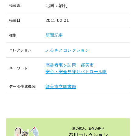
北國：朝刊
掲載紙
2011-02-01
掲載日
新聞記事
種別
ふるさとコレクション
コレクション
高齢者宅を訪問
能美市
キーワード
安心・安全見守りパトロール隊
能美市立図書館
データ作成機関
里の恵み、文化の香り
石川コレクション