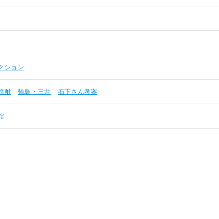
クション
焼酎
輪島・三井
石下さん考案
館