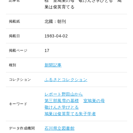
標 室鳩巣の母 敬けんさ学びとる 鳩
記事名
巣は俊英育てる
北國：朝刊
掲載紙
1983-04-02
掲載日
17
掲載ページ
新聞記事
種別
ふるさとコレクション
コレクション
レポート野田山から
第三部風雪の墓標
室鳩巣の母
キーワード
敬けんさ学びとる
鳩巣は俊英育てる朱子学者
石川県立図書館
データ作成機関