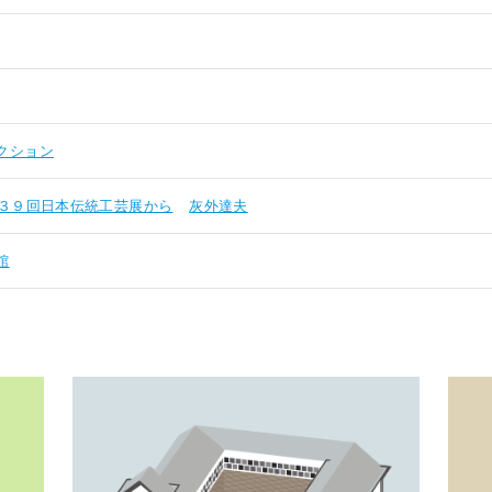
クション
３９回日本伝統工芸展から
灰外達夫
館