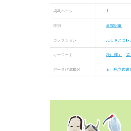
掲載ページ
1
種別
新聞記事
コレクション
ふるさとコレ
キーワード
秋に輝く
第
データ作成機関
石川県立図書