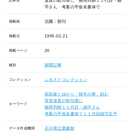
道真の歌印章に 御用判師１１代目・細
記事名
字さん 考案の平仮名書体で
北國：朝刊
掲載紙
1995-02-21
掲載日
20
掲載ページ
新聞記事
種別
ふるさとコレクション
コレクション
前田家とゆかり「積年の夢」刻む
菅原道真の歌印章に
キーワード
御用判師１１代目・細字さん
考案の平仮名書体で１１代目細字左平
石川県立図書館
データ作成機関