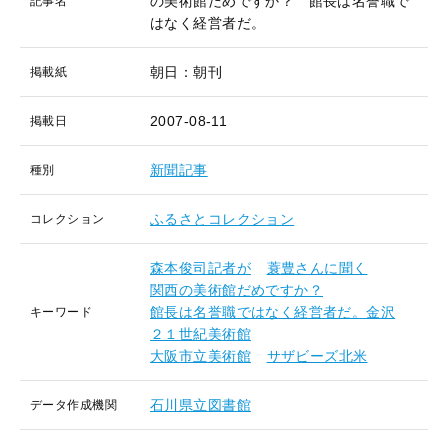
の美術館だめですか？ 館長は名誉職で
記事名
はなく経営者だ。
朝日：朝刊
掲載紙
2007-08-11
掲載日
新聞記事
種別
ふるさとコレクション
コレクション
森本俊司記者が
蓑豊さんに聞く
関西の美術館だめですか？
館長は名誉職ではなく経営者だ。金沢
キーワード
２１世紀美術館
大阪市立美術館
サザビーズ北米
石川県立図書館
データ作成機関