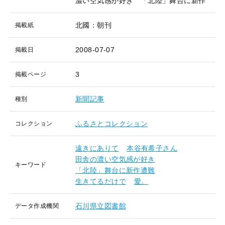
濃い空気感が好き 「北陸」舞台に新作
北國：朝刊
掲載紙
2008-07-07
掲載日
3
掲載ページ
新聞記事
種別
ふるさとコレクション
コレクション
遠きにありて
本谷有希子さん
田舎の濃い空気感が好き
キーワード
「北陸」舞台に新作遭難
生きてるだけで
愛。
石川県立図書館
データ作成機関