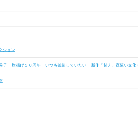
クション
希子
旗揚げ１０周年
いつも破綻していたい
新作「甘え」夜這い文化
館