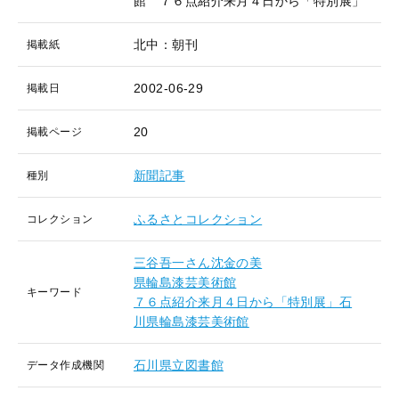
館 ７６点紹介来月４日から「特別展」
北中：朝刊
掲載紙
2002-06-29
掲載日
20
掲載ページ
新聞記事
種別
ふるさとコレクション
コレクション
三谷吾一さん沈金の美
県輪島漆芸美術館
キーワード
７６点紹介来月４日から「特別展」石
川県輪島漆芸美術館
石川県立図書館
データ作成機関