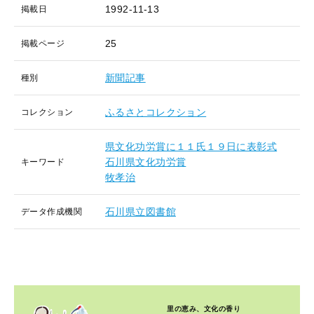
1992-11-13
掲載日
25
掲載ページ
新聞記事
種別
ふるさとコレクション
コレクション
県文化功労賞に１１氏１９日に表彰式
石川県文化功労賞
キーワード
牧孝治
石川県立図書館
データ作成機関
里の恵み、文化の香り