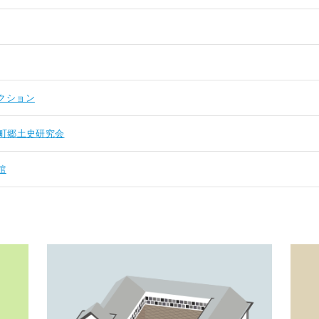
クション
町郷土史研究会
館