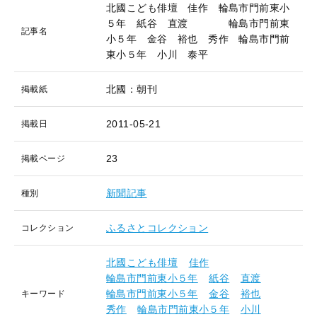
北國こども俳壇 佳作 輪島市門前東小
５年 紙谷 直渡 輪島市門前東
記事名
小５年 金谷 裕也 秀作 輪島市門前
東小５年 小川 泰平
北國：朝刊
掲載紙
2011-05-21
掲載日
23
掲載ページ
新聞記事
種別
ふるさとコレクション
コレクション
北國こども俳壇
佳作
輪島市門前東小５年
紙谷
直渡
輪島市門前東小５年
金谷
裕也
キーワード
秀作
輪島市門前東小５年
小川