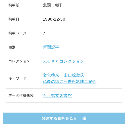
北國：朝刊
掲載紙
1990-12-30
掲載日
7
掲載ページ
新聞記事
種別
ふるさとコレクション
コレクション
文化往来
山口操助氏
キーワード
仏像の絵に一層円熟味二紀会
石川県立図書館
データ作成機関
関連する資料を見る