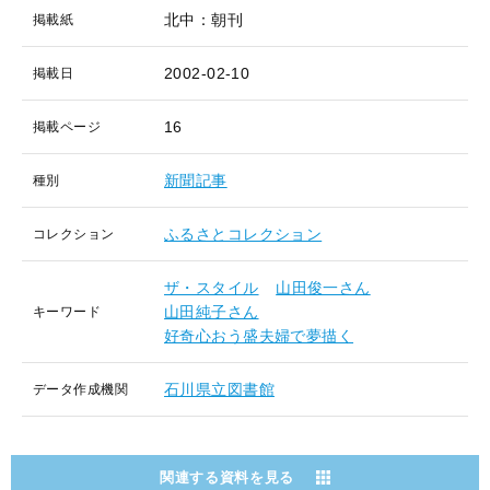
北中：朝刊
掲載紙
2002-02-10
掲載日
16
掲載ページ
新聞記事
種別
ふるさとコレクション
コレクション
ザ・スタイル
山田俊一さん
山田純子さん
キーワード
好奇心おう盛夫婦で夢描く
石川県立図書館
データ作成機関
関連する資料を見る